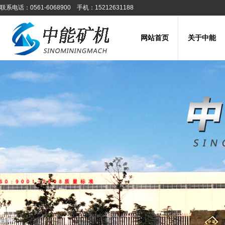
联系电话：0561-6068900 手机：15212631188
网站首页
关于中能